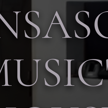
ENSAS
USIC