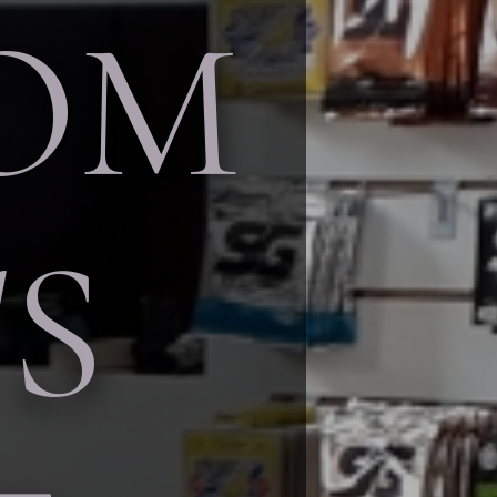
OM
'S